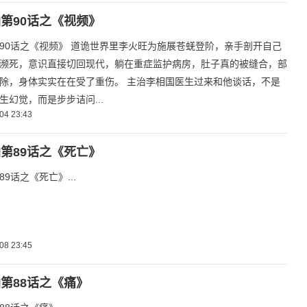
第90话之《视频》
90话之《视频》 道诡世界里李火旺为施展苍蜣登阶，亲手剖开自己
濒死，意识直接切回现代，躺在重症监护病房，肚子真的被缝合，部
除，身体实实在在受了重伤。 主治李相国医生过来和他谈话，不是
生幻觉，而是步步诘问...
04 23:43
第89话之《死亡》
9话之《死亡》...
08 23:45
第88话之《痛》