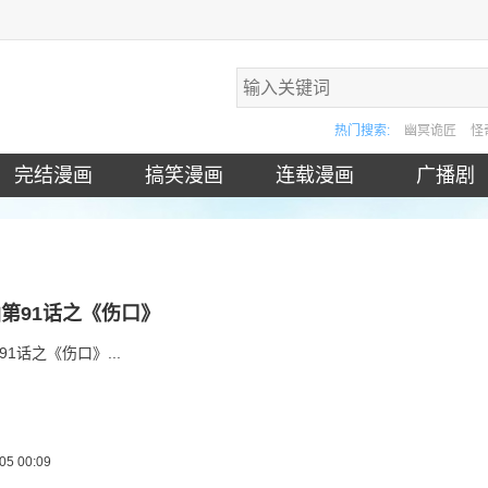
热门搜索:
幽冥诡匠
怪
完结漫画
搞笑漫画
连载漫画
广播剧
第91话之《伤口》
1话之《伤口》...
05 00:09