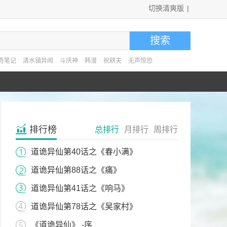
切换清爽版
|
奇笔记
清水镇异闻
斗厌神
韩漫
祝耕夫
无声惊恐
排行榜
总排行
月排行
周排行
道诡异仙第40话之《春小满》
道诡异仙第88话之《痛》
道诡异仙第41话之《响马》
道诡异仙第78话之《吴家村》
《道诡异仙》 -序